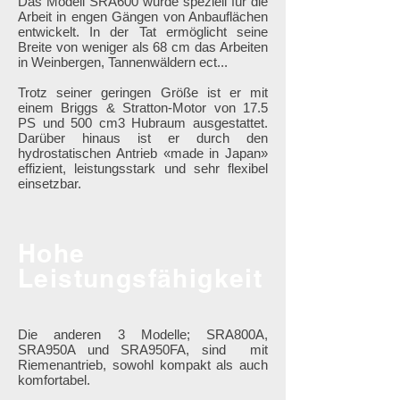
Das Modell SRA600 wurde speziell für die
Arbeit in engen Gängen von Anbauflächen
entwickelt. In der Tat ermöglicht seine
Breite von weniger als 68 cm das Arbeiten
in Weinbergen, Tannenwäldern ect...
Trotz seiner geringen Größe ist er mit
einem Briggs & Stratton-Motor von 17.5
PS und 500 cm3 Hubraum ausgestattet.
Darüber hinaus ist er durch den
hydrostatischen Antrieb «made in Japan»
effizient, leistungsstark und sehr flexibel
einsetzbar.
Hohe
Leistungsfähigkeit
Die anderen 3 Modelle; SRA800A,
SRA950A und SRA950FA, sind mit
Riemenantrieb, sowohl kompakt als auch
komfortabel.