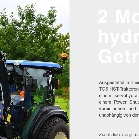
2 M
hyd
Get
Ausgestattet mit e
TG6 HST-Traktoren o
einem servohydra
einem Power Shutt
vereinfachen und 
unabhängig von der 
Zusätzlich sorgt d