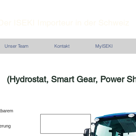
Der ISEKI Importeur in der Schweiz
Unser Team
Kontakt
MyISEKI
e
(Hydrostat, Smart Gear, Power Sh
ltbarem
uerung