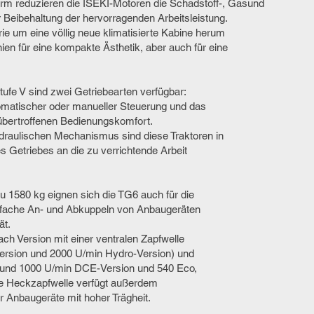
orm reduzieren die ISEKI-Motoren die Schadstoff-, Gasund
r Beibehaltung der hervorragenden Arbeitsleistung.
ie um eine völlig neue klimatisierte Kabine herum
ien für eine kompakte Ästhetik, aber auch für eine
ufe V sind zwei Getriebearten verfügbar:
omatischer oder manueller Steuerung und das
übertroffenen Bedienungskomfort.
draulischen Mechanismus sind diese Traktoren in
es Getriebes an die zu verrichtende Arbeit
u 1580 kg eignen sich die TG6 auch für die
infache An- und Abkuppeln von Anbaugeräten
ät.
nach Version mit einer ventralen Zapfwelle
rsion und 2000 U/min Hydro-Version) und
, und 1000 U/min DCE-Version und 540 Eco,
ie Heckzapfwelle verfügt außerdem
r Anbaugeräte mit hoher Trägheit.