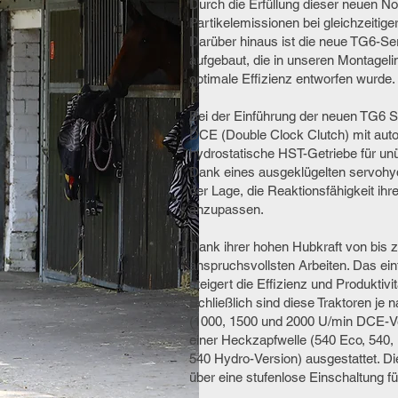
Durch die Erfüllung dieser neuen N
Partikelemissionen bei gleichzeitige
Darüber hinaus ist die neue TG6-Ser
aufgebaut, die in unseren Montagelin
optimale Effizienz entworfen wurde.
Bei der Einführung der neuen TG6 St
DCE (Double Clock Clutch) mit aut
hydrostatische HST-Getriebe für un
Dank eines ausgeklügelten servohy
der Lage, die Reaktionsfähigkeit ihr
anzupassen.
Dank ihrer hohen Hubkraft von bis z
anspruchsvollsten Arbeiten. Das e
steigert die Effizienz und Produktivit
Schließlich sind diese Traktoren je 
(1000, 1500 und 2000 U/min DCE-Ve
einer Heckzapfwelle (540 Eco, 540
540 Hydro-Version) ausgestattet. D
über eine stufenlose Einschaltung fü